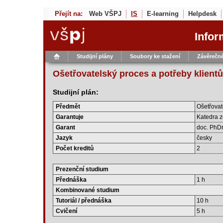
Přejít na:
Web VŠPJ
IS
E-learning
Helpdesk
Infor
Studijní plány
Soubory ke stažení
Závěrečné
Ošetřovatelský proces a potřeby klientů
Studijní plán:
Předmět
Ošetřovat
Garantuje
Katedra z
Garant
doc. PhDr
Jazyk
česky
Počet kreditů
2
Prezenční studium
Přednáška
1 h
Kombinované studium
Tutoriál / přednáška
10 h
Cvičení
5 h