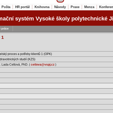
Pošta
HR portál
Knihovna
Návody
Praxe
Menza
Konfere
mační systém Vysoké školy polytechnické J
 práce
 1
elský proces a potřeby klientů 1 (OPK)
dravotnických studií (KZS)
. Lada Cetlová, PhD. (
cetlova@vspj.cz
)