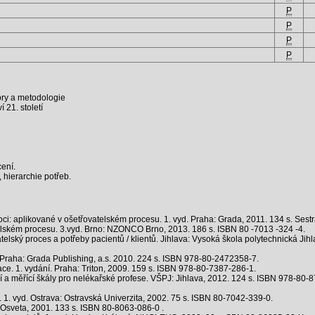
P
P
P
P
bory a metodologie
 21. století
ení.
 hierarchie potřeb.
ci: aplikované v ošetřovatelském procesu. 1. vyd. Praha: Grada, 2011. 134 s. Ses
ském procesu. 3.vyd. Brno: NZONCO Brno, 2013. 186 s. ISBN 80 -7013 -324 -4.
ký proces a potřeby pacientů / klientů. Jihlava: Vysoká škola polytechnická Jihl
Praha: Grada Publishing, a.s. 2010. 224 s. ISBN 978-80-2472358-7.
ace. 1. vydání. Praha: Triton, 2009. 159 s. ISBN 978-80-7387-286-1.
 měřící škály pro nelékařské profese. VŠPJ: Jihlava, 2012. 124 s. ISBN 978-80-
1. vyd. Ostrava: Ostravská Univerzita, 2002. 75 s. ISBN 80-7042-339-0.
: Osveta, 2001. 133 s. ISBN 80-8063-086-0 .