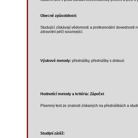
Obecné způsobilosti:
Studující získávají vědomosti a profesionální dovednosti 
zdravotní péčí související.
Výukové metody:
přednášky, přednášky s diskusí
Hodnotící metody a kritéria: Zápočet
Písemný test ze znalostí získaných na přednáškách a stud
Studijní zátěž: