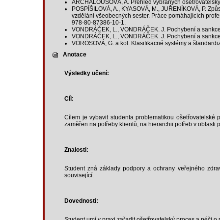
ARCHALOUSOVÁ, A. Přehled vybraných ošetřovatelskýc
POSPÍŠILOVÁ, A., KYASOVÁ, M., JUŘENÍKOVÁ, P. Způsob
vzdělání všeobecných sester. Práce pomáhajících profesí
978-80-87386-10-1.
VONDRÁČEK, L., VONDRÁČEK. J. Pochybení a sankce při
VONDRÁČEK, L., VONDRÁČEK. J. Pochybení a sankce při 
VÖRÖSOVÁ, G. a kol. Klasifikacné systémy a štandardizá
Anotace
Výsledky učení:
Cíl:
Cílem je vybavit studenta problematikou ošetřovatelské p
zaměřen na potřeby klientů, na hierarchii potřeb v oblasti
Znalosti:
Student zná základy podpory a ochrany veřejného zdrav
související.
Dovednosti:
Student umí v praxi zařadit ošetřovatelský proces a péči o