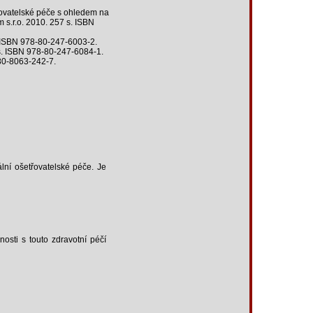
ovatelské péče s ohledem na
m s.r.o. 2010. 257 s. ISBN
 ISBN 978-80-247-6003-2.
s. ISBN 978-80-247-6084-1.
-80-8063-242-7.
ální ošetřovatelské péče. Je
sti s touto zdravotní péčí