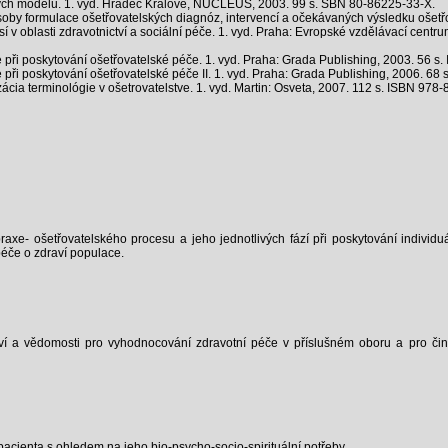
h modelů. 1. vyd. Hradec Králové, NUCLEUS, 2003. 99 s. SBN 80-86225-33-X.
y formulace ošetřovatelských diagnóz, intervencí a očekávaných výsledku ošetř
 v oblasti zdravotnictví a sociální péče. 1. vyd. Praha: Evropské vzdělávací centru
 poskytování ošetřovatelské péče. 1. vyd. Praha: Grada Publishing, 2003. 56 s.
poskytování ošetřovatelské péče II. 1. vyd. Praha: Grada Publishing, 2006. 68 
cia terminológie v ošetrovatelstve. 1. vyd. Martin: Osveta, 2007. 112 s. ISBN 978
raxe- ošetřovatelského procesu a jeho jednotlivých fází při poskytování individu
 péče o zdraví populace.
í a vědomosti pro vyhodnocování zdravotní péče v příslušném oboru a pro činno
 pacienta s ohledem na jeho bio-psycho-socio-spirituální potřeby.