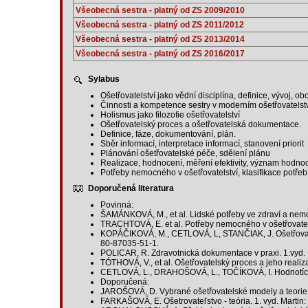
Všeobecná sestra - platný od ZS 2009/2010
Všeobecná sestra - platný od ZS 2011/2012
Všeobecná sestra - platný od ZS 2013/2014
Všeobecná sestra - platný od ZS 2016/2017
Sylabus
Ošetřovatelství jako vědní disciplína, definice, vývoj, o
Činnosti a kompetence sestry v moderním ošetřovatelství
Holismus jako filozofie ošetřovatelství
Ošetřovatelský proces a ošetřovatelská dokumentace.
Definice, fáze, dokumentování, plán.
Sběr informací, interpretace informací, stanovení priorit
Plánování ošetřovatelské péče, sdělení plánu
Realizace, hodnocení, měření efektivity, význam hodnoc
Potřeby nemocného v ošetřovatelství, klasifikace potřeb,
Doporučená literatura
Povinná:
ŠAMÁNKOVÁ, M., et al. Lidské potřeby ve zdraví a nemo
TRACHTOVÁ, E. et al. Potřeby nemocného v ošetřovatel
KOPÁČIKOVÁ, M., CETLOVÁ, L, STANČIAK, J. Ošetřovatels
80-87035-51-1.
POLICAR, R. Zdravotnická dokumentace v praxi. 1.vyd. 
TÓTHOVÁ, V., et al. Ošetřovatelský proces a jeho realiz
CETLOVÁ, L., DRAHOŠOVÁ, L., TOČÍKOVÁ, I. Hodnotící a
Doporučená:
JAROŠOVÁ, D. Vybrané ošetřovatelské modely a teorie. 
FARKAŠOVÁ, E. Ošetrovateľstvo - teória. 1. vyd. Martin