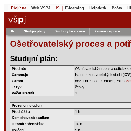
Přejít na:
Web VŠPJ
IS
E-learning
Helpdesk
Pošta
H
Studijní plány
Soubory ke stažení
Závěrečné práce
Ošetřovatelský proces a potř
Studijní plán:
Předmět
Ošetřovatelský proces a potřeby kl
Garantuje
Katedra zdravotnických studií (KZS
Garant
doc. PhDr. Lada Cetlová, PhD. (
ce
Jazyk
česky
Počet kreditů
2
Prezenční studium
Přednáška
1 h
Kombinované studium
Tutoriál / přednáška
10 h
Cvičení
5 h