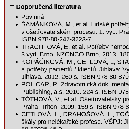
Doporučená literatura
Povinná:
ŠAMÁNKOVÁ, M., et al. Lidské potřeby
v ošetřovatelském procesu. 1. vyd. Pra
ISBN 978-80-247-3223-7.
TRACHTOVÁ, E. et al. Potřeby nemocn
3.vyd. Brno: NZONCO Brno, 2013. 186 
KOPÁČIKOVÁ, M., CETLOVÁ, L, STANČ
a potřeby pacientů / klientů. Jihlava: 
Jihlava. 2012. 260 s. ISBN 978-80-870
POLICAR, R. Zdravotnická dokumentace
Publishing, a.s. 2010. 224 s. ISBN 97
TÓTHOVÁ, V., et al. Ošetřovatelský pro
Praha: Triton, 2009. 159 s. ISBN 978-
CETLOVÁ, L., DRAHOŠOVÁ, L., TOČÍK
škály pro nelékařské profese. VŠPJ: J