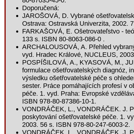
80-87035-45-0.
Doporučená:
JAROŠOVÁ, D. Vybrané ošetřovatelské 
Ostrava: Ostravská Univerzita, 2002. 
FARKAŠOVÁ, E. Ošetrovateľstvo - teóri
133 s. ISBN 80-8063-086-0 .
ARCHALOUSOVÁ, A. Přehled vybraných
vyd. Hradec Králové, NUCLEUS, 2003.
POSPÍŠILOVÁ, A., KYASOVÁ, M., JU
formulace ošetřovatelských diagnóz, i
výsledku ošetřovatelské péče s ohled
sester. Práce pomáhajících profesí v ob
péče. 1. vyd. Praha: Evropské vzděláva
ISBN 978-80-87386-10-1.
VONDRÁČEK, L., VONDRÁČEK. J. Poc
poskytování ošetřovatelské péče. 1. v
2003. 56 s. ISBN 978-80-247-6003-2.
VONDRÁČEK, L., VONDRÁČEK. J. Poc