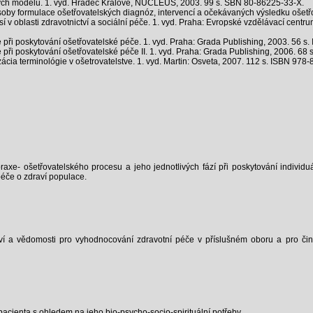
h modelů. 1. vyd. Hradec Králové, NUCLEUS, 2003. 99 s. SBN 80-86225-33-X.
y formulace ošetřovatelských diagnóz, intervencí a očekávaných výsledku ošetř
 v oblasti zdravotnictví a sociální péče. 1. vyd. Praha: Evropské vzdělávací centru
 poskytování ošetřovatelské péče. 1. vyd. Praha: Grada Publishing, 2003. 56 s.
poskytování ošetřovatelské péče II. 1. vyd. Praha: Grada Publishing, 2006. 68 
cia terminológie v ošetrovatelstve. 1. vyd. Martin: Osveta, 2007. 112 s. ISBN 978
raxe- ošetřovatelského procesu a jeho jednotlivých fází při poskytování individu
 péče o zdraví populace.
í a vědomosti pro vyhodnocování zdravotní péče v příslušném oboru a pro činno
 pacienta s ohledem na jeho bio-psycho-socio-spirituální potřeby.