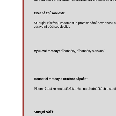
Obecné způsobilosti:
Studující získávají vědomosti a profesionální dovednosti 
zdravotní péčí související.
Výukové metody:
přednášky, přednášky s diskusí
Hodnotící metody a kritéria: Zápočet
Písemný test ze znalostí získaných na přednáškách a stud
Studijní zátěž: