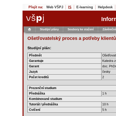
Přejít na:
Web VŠPJ
IS
E-learning
Helpdesk
Infor
Studijní plány
Soubory ke stažení
Závěrečné
Ošetřovatelský proces a potřeby klientů
Studijní plán:
Předmět
Ošetřovat
Garantuje
Katedra z
Garant
doc. PhDr
Jazyk
česky
Počet kreditů
2
Prezenční studium
Přednáška
1 h
Kombinované studium
Tutoriál / přednáška
10 h
Cvičení
5 h