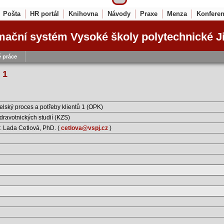
Pošta
HR portál
Knihovna
Návody
Praxe
Menza
Konfere
mační systém Vysoké školy polytechnické J
 práce
 1
elský proces a potřeby klientů 1 (OPK)
dravotnických studií (KZS)
. Lada Cetlová, PhD. (
cetlova@vspj.cz
)