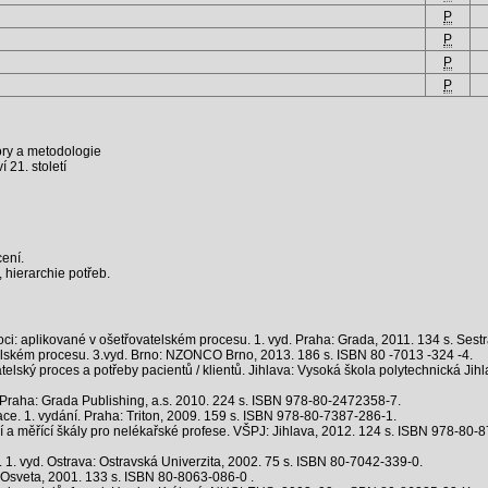
P
P
P
P
bory a metodologie
 21. století
ení.
 hierarchie potřeb.
ci: aplikované v ošetřovatelském procesu. 1. vyd. Praha: Grada, 2011. 134 s. Ses
ském procesu. 3.vyd. Brno: NZONCO Brno, 2013. 186 s. ISBN 80 -7013 -324 -4.
ký proces a potřeby pacientů / klientů. Jihlava: Vysoká škola polytechnická Jihl
Praha: Grada Publishing, a.s. 2010. 224 s. ISBN 978-80-2472358-7.
ace. 1. vydání. Praha: Triton, 2009. 159 s. ISBN 978-80-7387-286-1.
 měřící škály pro nelékařské profese. VŠPJ: Jihlava, 2012. 124 s. ISBN 978-80-
1. vyd. Ostrava: Ostravská Univerzita, 2002. 75 s. ISBN 80-7042-339-0.
: Osveta, 2001. 133 s. ISBN 80-8063-086-0 .