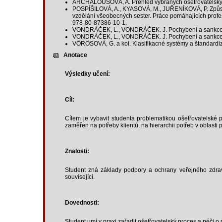
ARCHALOUSOVÁ, A. Přehled vybraných ošetřovatelskýc
POSPÍŠILOVÁ, A., KYASOVÁ, M., JUŘENÍKOVÁ, P. Způsob
vzdělání všeobecných sester. Práce pomáhajících profesí
978-80-87386-10-1.
VONDRÁČEK, L., VONDRÁČEK. J. Pochybení a sankce při
VONDRÁČEK, L., VONDRÁČEK. J. Pochybení a sankce při 
VÖRÖSOVÁ, G. a kol. Klasifikacné systémy a štandardizá
Anotace
Výsledky učení:
Cíl:
Cílem je vybavit studenta problematikou ošetřovatelské p
zaměřen na potřeby klientů, na hierarchii potřeb v oblasti
Znalosti:
Student zná základy podpory a ochrany veřejného zdrav
související.
Dovednosti:
Student umí v praxi zařadit ošetřovatelský proces a péči o