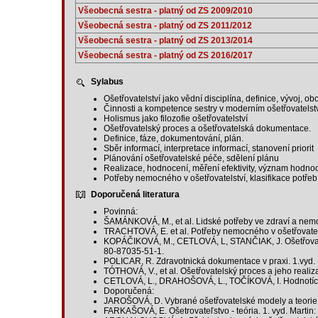
Všeobecná sestra - platný od ZS 2009/2010
Všeobecná sestra - platný od ZS 2011/2012
Všeobecná sestra - platný od ZS 2013/2014
Všeobecná sestra - platný od ZS 2016/2017
Sylabus
Ošetřovatelství jako vědní disciplína, definice, vývoj, o
Činnosti a kompetence sestry v moderním ošetřovatelství
Holismus jako filozofie ošetřovatelství
Ošetřovatelský proces a ošetřovatelská dokumentace.
Definice, fáze, dokumentování, plán.
Sběr informací, interpretace informací, stanovení priorit
Plánování ošetřovatelské péče, sdělení plánu
Realizace, hodnocení, měření efektivity, význam hodnoc
Potřeby nemocného v ošetřovatelství, klasifikace potřeb,
Doporučená literatura
Povinná:
ŠAMÁNKOVÁ, M., et al. Lidské potřeby ve zdraví a nemo
TRACHTOVÁ, E. et al. Potřeby nemocného v ošetřovatel
KOPÁČIKOVÁ, M., CETLOVÁ, L, STANČIAK, J. Ošetřovatels
80-87035-51-1.
POLICAR, R. Zdravotnická dokumentace v praxi. 1.vyd. 
TÓTHOVÁ, V., et al. Ošetřovatelský proces a jeho realiz
CETLOVÁ, L., DRAHOŠOVÁ, L., TOČÍKOVÁ, I. Hodnotící a
Doporučená:
JAROŠOVÁ, D. Vybrané ošetřovatelské modely a teorie. 
FARKAŠOVÁ, E. Ošetrovateľstvo - teória. 1. vyd. Martin