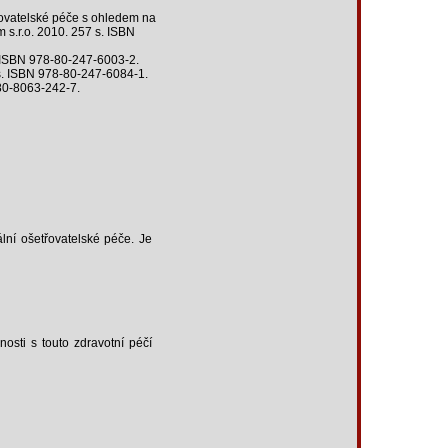
ovatelské péče s ohledem na
m s.r.o. 2010. 257 s. ISBN
 ISBN 978-80-247-6003-2.
s. ISBN 978-80-247-6084-1.
-80-8063-242-7.
ální ošetřovatelské péče. Je
sti s touto zdravotní péčí