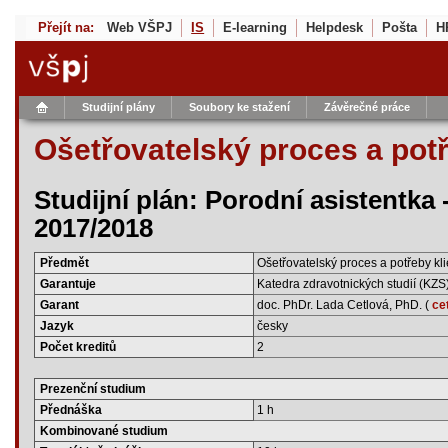
Přejít na:
Web VŠPJ
IS
E-learning
Helpdesk
Pošta
H
Studijní plány
Soubory ke stažení
Závěrečné práce
Ošetřovatelský proces a potř
Studijní plán: Porodní asistentka 
2017/2018
Předmět
Ošetřovatelský proces a potřeby kl
Garantuje
Katedra zdravotnických studií (KZS
Garant
doc. PhDr. Lada Cetlová, PhD. (
ce
Jazyk
česky
Počet kreditů
2
Prezenční studium
Přednáška
1 h
Kombinované studium