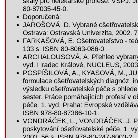
škály pro nelékařské profese. VŠPJ: J
80-87035-45-0.
Doporučená:
JAROŠOVÁ, D. Vybrané ošetřovatelské 
Ostrava: Ostravská Univerzita, 2002. 
FARKAŠOVÁ, E. Ošetrovateľstvo - teóri
133 s. ISBN 80-8063-086-0 .
ARCHALOUSOVÁ, A. Přehled vybraných
vyd. Hradec Králové, NUCLEUS, 2003.
POSPÍŠILOVÁ, A., KYASOVÁ, M., JU
formulace ošetřovatelských diagnóz, i
výsledku ošetřovatelské péče s ohled
sester. Práce pomáhajících profesí v ob
péče. 1. vyd. Praha: Evropské vzděláva
ISBN 978-80-87386-10-1.
VONDRÁČEK, L., VONDRÁČEK. J. Poc
poskytování ošetřovatelské péče. 1. v
2003. 56 s. ISBN 978-80-247-6003-2.