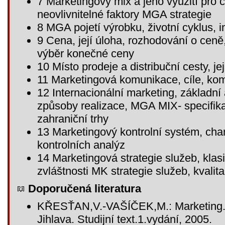
7 Marketingový mix a jeho využití pro cí
neovlivnitelné faktory MGA strategie
8 MGA pojetí výrobku, životní cyklus, 
9 Cena, její úloha, rozhodování o ceně
výběr konečné ceny
10 Místo prodeje a distribuční cesty, je
11 Marketingová komunikace, cíle, ko
12 Internacionální marketing, základní 
způsoby realizace, MGA MIX- specifik
zahraniční trhy
13 Marketingový kontrolní systém, char
kontrolních analýz
14 Marketingová strategie služeb, klas
zvláštnosti MK strategie služeb, kvalit
Doporučená literatura
KŘESŤAN,V.-VAŠÍČEK,M.: Marketing. 
Jihlava. Studijní text.1.vydání, 2005.