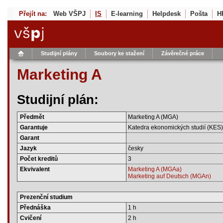
Přejít na:
Web VŠPJ
IS
E-learning
Helpdesk
Pošta
H
Studijní plány
Soubory ke stažení
Závěrečné práce
Marketing A
Studijní plán:
Předmět
Marketing A (MGA)
Garantuje
Katedra ekonomických studií (KES)
Garant
Jazyk
česky
Počet kreditů
3
Ekvivalent
Marketing A (MGAa)
Marketing auf Deutsch (MGAn)
Prezenční studium
Přednáška
1 h
Cvičení
2 h