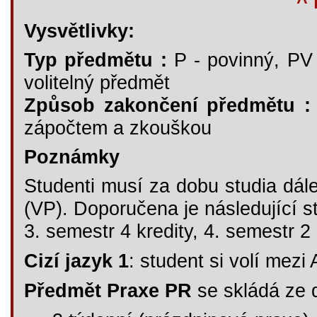
^ 
Vysvětlivky:
Typ předmětu :
P - povinný, PV -
volitelný předmět
Způsob zakončení předmětu :
zápočtem a zkouškou
Poznámky
Studenti musí za dobu studia dále
(VP). Doporučena je následující st
3. semestr 4 kredity, 4. semestr 2 
Cizí jazyk 1
: student si volí mez
Předmět Praxe PR
se skládá ze d