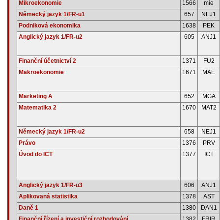
Mikroekonomie
1566
mie
Německý jazyk 1/FR-u1
657
NEJ1
Podniková ekonomika
1638
PEK
Anglický jazyk 1/FR-u2
605
ANJ1
Finanční účetnictví 2
1371
FU2
Makroekonomie
1671
MAE
Marketing A
652
MGA
Matematika 2
1670
MAT2
Německý jazyk 1/FR-u2
658
NEJ1
Právo
1376
PRV
Úvod do ICT
1377
ICT
Anglický jazyk 1/FR-u3
606
ANJ1
Aplikovaná statistika
1378
AST
Daně 1
1380
DAN1
Finanční řízení a investiční rozhodování
1382
FRIR