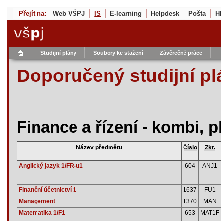
Přejít na:
Web VŠPJ
IS
E-learning
Helpdesk
Pošta
H
Studijní plány
Soubory ke stažení
Závěrečné práce
Doporučený studijní pl
Finance a řízení - kombi, 
Název předmětu
Číslo
Zkr.
Anglický jazyk 1/FR-u1
604
ANJ1
Finanční účetnictví 1
1637
FU1
Management
1370
MAN
Matematika 1/F1
653
MAT1F