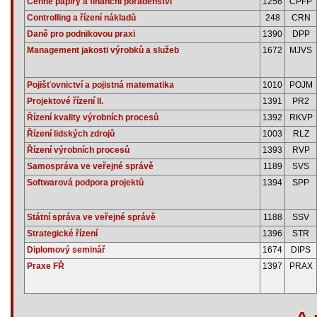
Cenné papíry a finanční poradenství
1256
CPFP
Controlling a řízení nákladů
248
CRN
Daně pro podnikovou praxi
1390
DPP
Management jakosti výrobků a služeb
1672
MJVS
Pojišťovnictví a pojistná matematika
1010
POJM
Projektové řízení II.
1391
PR2
Řízení kvality výrobních procesů
1392
RKVP
Řízení lidských zdrojů
1003
RLZ
Řízení výrobních procesů
1393
RVP
Samospráva ve veřejné správě
1189
SVS
Softwarová podpora projektů
1394
SPP
Státní správa ve veřejné správě
1188
SSV
Strategické řízení
1396
STR
Diplomový seminář
1674
DIPS
Praxe FŘ
1397
PRAX