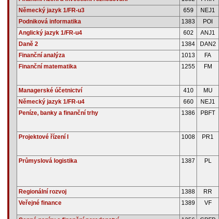
Německý jazyk 1/FR-u3
659
NEJ1
Podniková informatika
1383
POI
Anglický jazyk 1/FR-u4
602
ANJ1
Daně 2
1384
DAN2
Finanční analýza
1013
FA
Finanční matematika
1255
FM
Managerské účetnictví
410
MU
Německý jazyk 1/FR-u4
660
NEJ1
Peníze, banky a finanční trhy
1386
PBFT
Projektové řízení I
1008
PR1
Průmyslová logistika
1387
PL
Regionální rozvoj
1388
RR
Veřejné finance
1389
VF