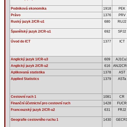
Podniková ekonomika
1918
PEK
Právo
1376
PRV
Ruský jazyk 2/CR-u1
680
RUJ2
Španělský jazyk 2/CR-u1
692
SPJ2
Úvod do ICT
1377
ICT
Anglický jazyk 1/CR-u3
609
AJ1Cu
Anglický jazyk 2/CR-u2
616
ANJ2CR
Aplikovaná statistika
1378
AST
Applied Statistics
1379
ASTa
Cestovní ruch 1
1081
CR
Finanční účetnictví pro cestovní ruch
1428
FUCR
Francouzský jazyk 2/CR-u2
631
FRJ2
Geografie cestovního ruchu 1
1430
GECR