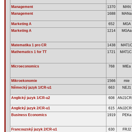
Management
1370
MAN
Management
1688
MANa
Marketing A
652
MGA
Marketing A
1214
MGAa
Matematika 1 pro CR
1438
MAT1
Mathematics 1 for TT
1721
MAT1C
Microeconomics
768
MIEa
Mikroekonomie
1566
mie
Německý jazyk 1/CR-u1
663
NEJ1
Anglický jazyk 1/CR-u2
608
ANJ1CR
Anglický jazyk 2/CR-u1
615
ANJ2CR
Business Economics
1919
PEKa
Francouzský jazyk 2/CR-u1
630
FRJ2