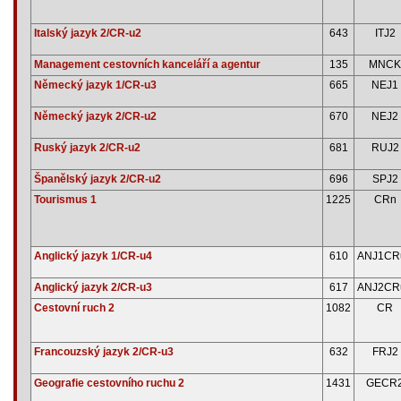
Italský jazyk 2/CR-u2
643
ITJ2
Management cestovních kanceláří a agentur
135
MNCK
Německý jazyk 1/CR-u3
665
NEJ1
Německý jazyk 2/CR-u2
670
NEJ2
Ruský jazyk 2/CR-u2
681
RUJ2
Španělský jazyk 2/CR-u2
696
SPJ2
Tourismus 1
1225
CRn
Anglický jazyk 1/CR-u4
610
ANJ1CR
Anglický jazyk 2/CR-u3
617
ANJ2CR
Cestovní ruch 2
1082
CR
Francouzský jazyk 2/CR-u3
632
FRJ2
Geografie cestovního ruchu 2
1431
GECR