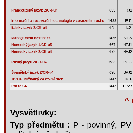
Francouzský jazyk 2/CR-u4
633
FRJ2
Informační a rezervační technologie v cestovním ruchu
1433
IRT
Italský jazyk 2/CR-u4
645
ITJ2
Management destinace
1436
MDS
Německý jazyk 1/CR-u5
667
NEJ1
Německý jazyk 2/CR-u4
672
NEJ2
Ruský jazyk 2/CR-u4
683
RUJ2
Španělský jazyk 2/CR-u4
698
SPJ2
Trvale udržitelný cestovní ruch
1447
TUCR
Praxe CR
1443
PRAX
^ 
Vysvětlivky:
Typ předmětu :
P - povinný, PV -