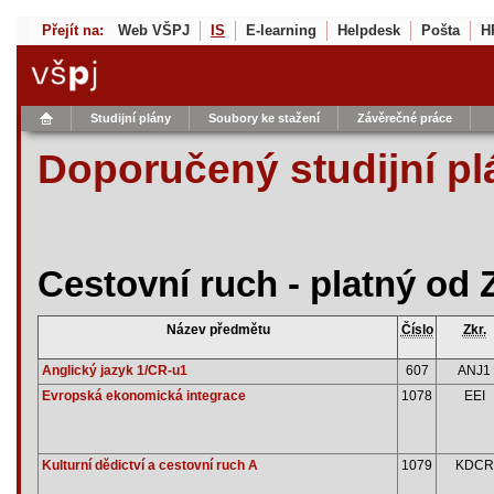
Přejít na:
Web VŠPJ
IS
E-learning
Helpdesk
Pošta
H
Studijní plány
Soubory ke stažení
Závěrečné práce
Doporučený studijní pl
Cestovní ruch - platný od 
Název předmětu
Číslo
Zkr.
Anglický jazyk 1/CR-u1
607
ANJ1
Evropská ekonomická integrace
1078
EEI
Kulturní dědictví a cestovní ruch A
1079
KDCR