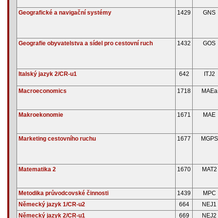
Geografické a navigační systémy
1429
GNS
Geografie obyvatelstva a sídel pro cestovní ruch
1432
GOS
Italský jazyk 2/CR-u1
642
ITJ2
Macroeconomics
1718
MAEa
Makroekonomie
1671
MAE
Marketing cestovního ruchu
1677
MGPS
Matematika 2
1670
MAT2
Metodika průvodcovské činnosti
1439
MPC
Německý jazyk 1/CR-u2
664
NEJ1
Německý jazyk 2/CR-u1
669
NEJ2