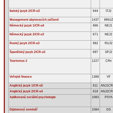
Italský jazyk 2/CR-u3
644
ITJ2
Management ubytovacích zařízení
1437
MNUZ
Německý jazyk 1/CR-u4
666
NEJ1
Německý jazyk 2/CR-u3
671
NEJ2
Ruský jazyk 2/CR-u3
682
RUJ2
Španělský jazyk 2/CR-u3
697
SPJ2
Tourismus 2
1227
CRn
Veřejné finance
1389
VF
Anglický jazyk 1/CR-u5
611
ANJ1CR
Anglický jazyk 2/CR-u4
618
ANJ2CR
Aplikovaná sociální psychologie
1083
PSYA
Diplomový seminář
1084
DS