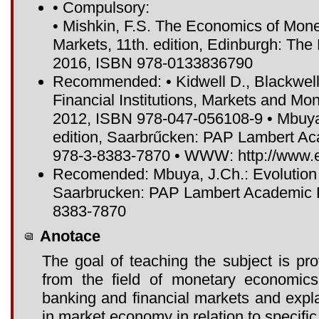
• Compulsory:
• Mishkin, F.S. The Economics of Mone
Markets, 11th. edition, Edinburgh: Th
2016, ISBN 978-0133836790
Recommended: • Kidwell D., Blackwell
Financial Institutions, Markets and Mon
2012, ISBN 978-047-056108-9 • Mbuya 
edition, Saarbrűcken: PAP Lambert A
978-3-8383-7870 • WWW: http://www.e
Recomended: Mbuya, J.Ch.: Evolution o
Saarbrucken: PAP Lambert Academic P
8383-7870
Anotace
The goal of teaching the subject is pr
from the field of monetary economics
banking and financial markets and explai
in market economy in relation to specific