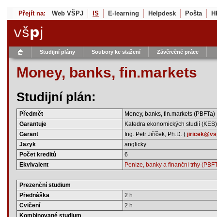
Přejít na:
Web VŠPJ
IS
E-learning
Helpdesk
Pošta
H
Studijní plány
Soubory ke stažení
Závěrečné práce
Money, banks, fin.markets
Studijní plán:
Předmět
Money, banks, fin.markets (PBFTa)
Garantuje
Katedra ekonomických studií (KES)
Garant
Ing. Petr Jiříček, Ph.D. (
jiricek@vs
Jazyk
anglicky
Počet kreditů
6
Ekvivalent
Peníze, banky a finanční trhy (PBF
Prezenční studium
Přednáška
2 h
Cvičení
2 h
Kombinované studium