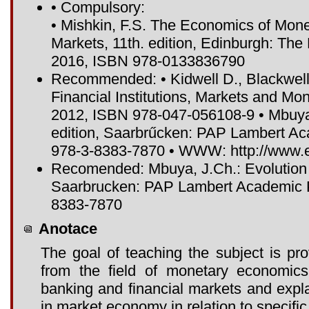
• Compulsory:
• Mishkin, F.S. The Economics of Mone
Markets, 11th. edition, Edinburgh: Th
2016, ISBN 978-0133836790
Recommended: • Kidwell D., Blackwell
Financial Institutions, Markets and Mon
2012, ISBN 978-047-056108-9 • Mbuya 
edition, Saarbrűcken: PAP Lambert A
978-3-8383-7870 • WWW: http://www.e
Recomended: Mbuya, J.Ch.: Evolution o
Saarbrucken: PAP Lambert Academic P
8383-7870
Anotace
The goal of teaching the subject is pr
from the field of monetary economics
banking and financial markets and explai
in market economy in relation to specific