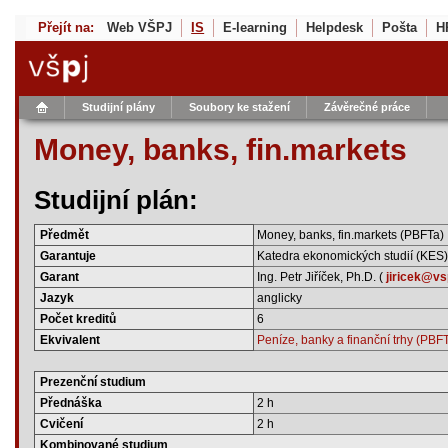
Přejít na:
Web VŠPJ
IS
E-learning
Helpdesk
Pošta
H
Studijní plány
Soubory ke stažení
Závěrečné práce
Money, banks, fin.markets
Studijní plán:
Předmět
Money, banks, fin.markets (PBFTa)
Garantuje
Katedra ekonomických studií (KES)
Garant
Ing. Petr Jiříček, Ph.D. (
jiricek@vs
Jazyk
anglicky
Počet kreditů
6
Ekvivalent
Peníze, banky a finanční trhy (PBF
Prezenční studium
Přednáška
2 h
Cvičení
2 h
Kombinované studium