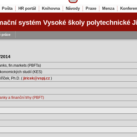
Pošta
HR portál
Knihovna
Návody
Praxe
Menza
Konfere
mační systém Vysoké školy polytechnické J
 práce
3/2014
nks, fin.markets (PBFTa)
konomických studií (KES)
Jiříček, Ph.D. (
jiricek@vspj.cz
)
anky a finanční trhy (PBFT)