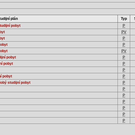
tudijní plán
Typ
udijní pobyt
P
byt
PV
byt
P
pobyt
P
pobyt
PV
ijní pobyt
P
ní pobyt
P
P
í pobyt
P
obý studijní pobyt
P
P
P
P
P
P
P