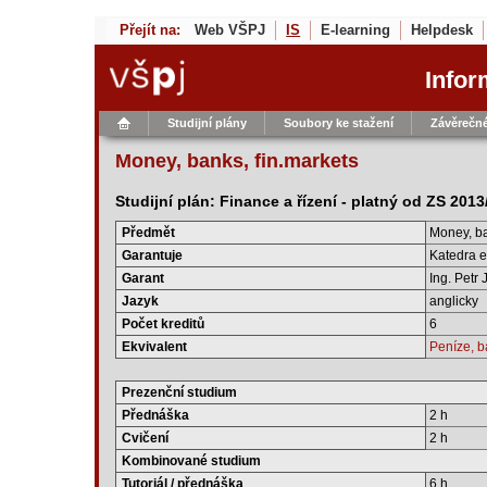
Přejít na:
Web VŠPJ
IS
E-learning
Helpdesk
Infor
Studijní plány
Soubory ke stažení
Závěrečné
Money, banks, fin.markets
Studijní plán: Finance a řízení - platný od ZS 201
Předmět
Money, ba
Garantuje
Katedra e
Garant
Ing. Petr 
Jazyk
anglicky
Počet kreditů
6
Ekvivalent
Peníze, b
Prezenční studium
Přednáška
2 h
Cvičení
2 h
Kombinované studium
Tutoriál / přednáška
6 h