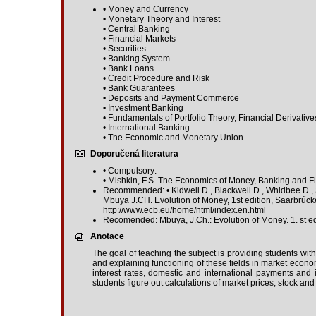
• Money and Currency
• Monetary Theory and Interest
• Central Banking
• Financial Markets
• Securities
• Banking System
• Bank Loans
• Credit Procedure and Risk
• Bank Guarantees
• Deposits and Payment Commerce
• Investment Banking
• Fundamentals of Portfolio Theory, Financial Derivative
• International Banking
• The Economic and Monetary Union
Doporučená literatura
• Compulsory:
• Mishkin, F.S. The Economics of Money, Banking and F
Recommended: • Kidwell D., Blackwell D., Whidbee D., S
Mbuya J.CH. Evolution of Money, 1st edition, Saarbr
http://www.ecb.eu/home/html/index.en.html
Recomended: Mbuya, J.Ch.: Evolution of Money. 1. st 
Anotace
The goal of teaching the subject is providing students wi
and explaining functioning of these fields in market economy
interest rates, domestic and international payments and i
students figure out calculations of market prices, stock and