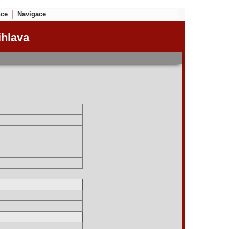
nce
Navigace
ihlava