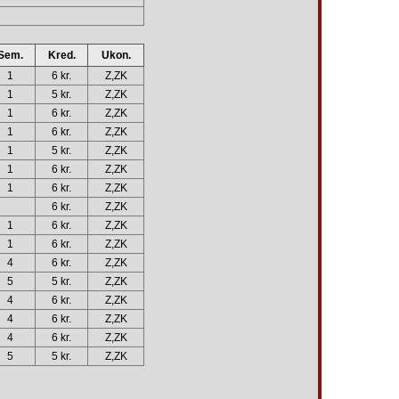
Sem.
Kred.
Ukon.
1
6 kr.
Z,ZK
1
5 kr.
Z,ZK
1
6 kr.
Z,ZK
1
6 kr.
Z,ZK
1
5 kr.
Z,ZK
1
6 kr.
Z,ZK
1
6 kr.
Z,ZK
6 kr.
Z,ZK
1
6 kr.
Z,ZK
1
6 kr.
Z,ZK
4
6 kr.
Z,ZK
5
5 kr.
Z,ZK
4
6 kr.
Z,ZK
4
6 kr.
Z,ZK
4
6 kr.
Z,ZK
5
5 kr.
Z,ZK