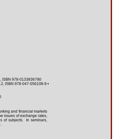
016, ISBN 978-0133836790
2012, ISBN 978-047-056108-9 •
0
anking and financial markets
the issues of exchange rates,
ds of subjects. In seminars,
.