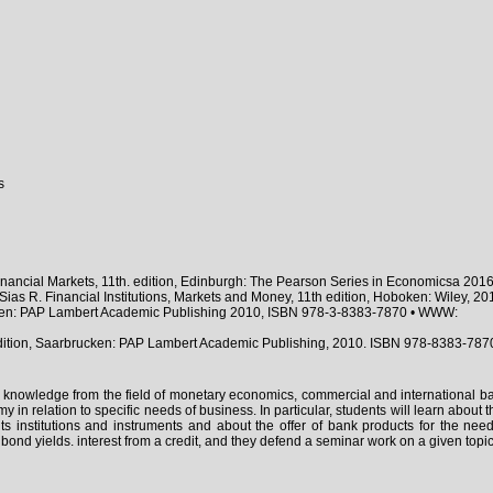
s
inancial Markets, 11th. edition, Edinburgh: The Pearson Series in Economicsa 2
ias R. Financial Institutions, Markets and Money, 11th edition, Hoboken: Wiley, 
űcken: PAP Lambert Academic Publishing 2010, ISBN 978-3-8383-7870 • WWW:
edition, Saarbrucken: PAP Lambert Academic Publishing, 2010. ISBN 978-8383-787
th knowledge from the field of monetary economics, commercial and international b
 in relation to specific needs of business. In particular, students will learn about 
ts institutions and instruments and about the offer of bank products for the nee
 bond yields. interest from a credit, and they defend a seminar work on a given topic