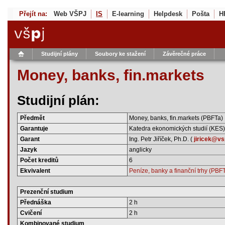
Přejít na:
Web VŠPJ
IS
E-learning
Helpdesk
Pošta
H
Studijní plány
Soubory ke stažení
Závěrečné práce
Money, banks, fin.markets
Studijní plán:
Předmět
Money, banks, fin.markets (PBFTa)
Garantuje
Katedra ekonomických studií (KES)
Garant
Ing. Petr Jiříček, Ph.D. (
jiricek@vs
Jazyk
anglicky
Počet kreditů
6
Ekvivalent
Peníze, banky a finanční trhy (PBF
Prezenční studium
Přednáška
2 h
Cvičení
2 h
Kombinované studium