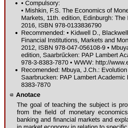
• Compulsory:
• Mishkin, F.S. The Economics of Mone
Markets, 11th. edition, Edinburgh: Th
2016, ISBN 978-0133836790
Recommended: • Kidwell D., Blackwell
Financial Institutions, Markets and Mon
2012, ISBN 978-047-056108-9 • Mbuya 
edition, Saarbrűcken: PAP Lambert A
978-3-8383-7870 • WWW: http://www.e
Recomended: Mbuya, J.Ch.: Evolution o
Saarbrucken: PAP Lambert Academic P
8383-7870
Anotace
The goal of teaching the subject is pr
from the field of monetary economics
banking and financial markets and explai
in market economy in relation to specific