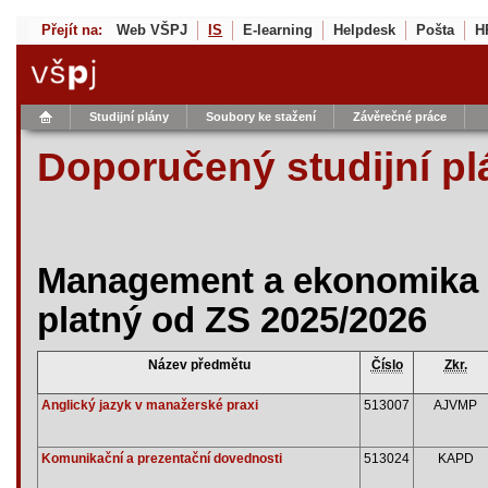
Přejít na:
Web VŠPJ
IS
E-learning
Helpdesk
Pošta
H
Studijní plány
Soubory ke stažení
Závěrečné práce
Doporučený studijní pl
Management a ekonomika p
platný od ZS 2025/2026
Název předmětu
Číslo
Zkr.
Anglický jazyk v manažerské praxi
513007
AJVMP
Komunikační a prezentační dovednosti
513024
KAPD