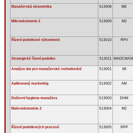
Manažerská ekonomika
513008
ME
Mikroekonomie 2
513009
M2
Řízení podnikové výkonnosti
513010
RPV
Strategické řízení podniku
513011
MAOCMAS
Analýza dat pro manažerské rozhodování
513001
MI
Aplikovaný marketing
513002
AM
Duševní hygiena manažera
513003
DHM
Makroekonomie 2
513004
M2
Řízení podnikových procesů
513005
RPP