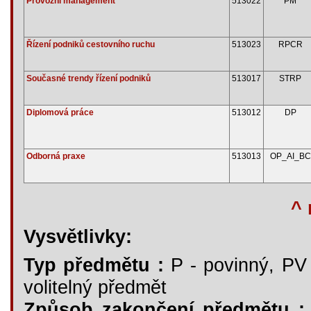
Provozní management
513022
PM
Řízení podniků cestovního ruchu
513023
RPCR
Současné trendy řízení podniků
513017
STRP
Diplomová práce
513012
DP
Odborná praxe
513013
OP_AI_BC
^ 
Vysvětlivky:
Typ předmětu :
P - povinný, PV -
volitelný předmět
Způsob zakončení předmětu :