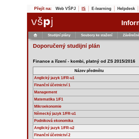
Přejít na:
Web VŠPJ
IS
E-learning
Helpdesk
Infor
Studijní plány
Soubory ke stažení
Závěrečné
Doporučený studijní plán
Finance a řízení - kombi, platný od ZS 2015/2016
Název předmětu
Anglický jazyk 1/FR-u1
Finanční účetnictví 1
Management
Matematika 1/F1
Mikroekonomie
Německý jazyk 1/FR-u1
Podniková ekonomika
Anglický jazyk 1/FR-u2
Finanční účetnictví 2