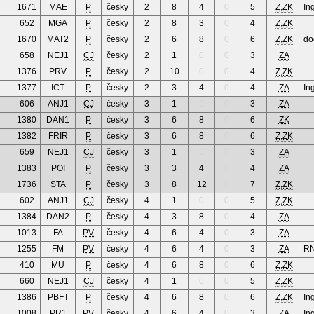
1671
MAE
P
česky
2
8
4
0
5
Z,ZK
In
652
MGA
P
česky
2
8
3
0
4
Z,ZK
1670
MAT2
P
česky
2
6
8
0
6
Z,ZK
do
658
NEJ1
CJ
česky
2
1
0
0
3
ZA
1376
PRV
P
česky
2
10
0
0
4
Z,ZK
1377
ICT
P
česky
2
3
4
0
4
ZA
In
606
ANJ1
CJ
česky
3
1
0
0
3
ZA
1380
DAN1
P
česky
3
6
8
0
6
ZK
1382
FRIR
P
česky
3
6
8
0
6
Z,ZK
659
NEJ1
CJ
česky
3
1
0
0
3
ZA
1383
POI
P
česky
3
3
4
0
4
ZA
1736
STA
P
česky
3
8
12
0
7
Z,ZK
602
ANJ1
CJ
česky
4
1
0
0
5
Z,ZK
1384
DAN2
P
česky
4
3
8
0
4
ZA
1013
FA
PV
česky
4
6
4
0
3
ZA
1255
FM
PV
česky
4
6
4
0
3
ZA
RN
410
MU
P
česky
4
6
8
0
6
Z,ZK
660
NEJ1
CJ
česky
4
1
0
0
5
Z,ZK
1386
PBFT
P
česky
4
6
8
0
6
Z,ZK
Ing
1008
PR1
PV
česky
4
6
4
0
3
ZA
In