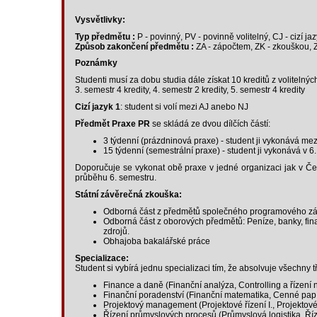
Vysvětlivky:
Typ předmětu :
P - povinný, PV - povinně volitelný, CJ - cizí ja
Způsob zakončení předmětu :
ZA - zápočtem, ZK - zkouškou, 
Poznámky
Studenti musí za dobu studia dále získat 10 kreditů z volitelný
3. semestr 4 kredity, 4. semestr 2 kredity, 5. semestr 4 kredity
Cizí jazyk 1
: student si volí mezi AJ anebo NJ
Předmět Praxe PR
se skládá ze dvou dílčích částí:
3 týdenní (prázdninová praxe) - student ji vykonává mez
15 týdenní (semestrální praxe) - student ji vykonává v 6
Doporučuje se vykonat obě praxe v jedné organizaci jak v Česk
průběhu 6. semestru.
Státní závěrečná zkouška:
Odborná část z předmětů společného programového zá
Odborná část z oborových předmětů: Peníze, banky, fina
zdrojů.
Obhajoba bakalářské práce
Specializace:
Student si vybírá jednu specializaci tím, že absolvuje všechny tř
Finance a daně (Finanční analýza, Controlling a řízení
Finanční poradenství (Finanční matematika, Cenné papíry
Projektový management (Projektové řízení I., Projektové 
Řízení průmyslových procesů (Průmyslová logistika, Říz