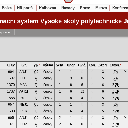
Pošta
HR portál
Knihovna
Návody
Praxe
Menza
Konfere
mační systém Vysoké školy polytechnické J
 práce
Číslo
Zkr.
Typ
*
Výuka
Sem.
Tutor.
Cvič.
Lab.
Kred.
Ukon.
*
604
ANJ1
CJ
česky
1
1
0
0
3
ZA
Mg
1637
FU1
P
česky
1
3
8
0
5
ZA
1370
MAN
P
česky
1
8
6
0
6
Z,ZK
1737
MAT1F
P
česky
1
6
12
0
6
Z,ZK
1566
mie
P
česky
1
8
4
0
5
Z,ZK
657
NEJ1
CJ
česky
1
1
0
0
3
ZA
1638
PEK
P
česky
1
6
4
0
5
Z,ZK
605
ANJ1
CJ
česky
2
1
0
0
3
ZA
Mg
1371
FU2
P
česky
2
6
8
0
6
Z,ZK