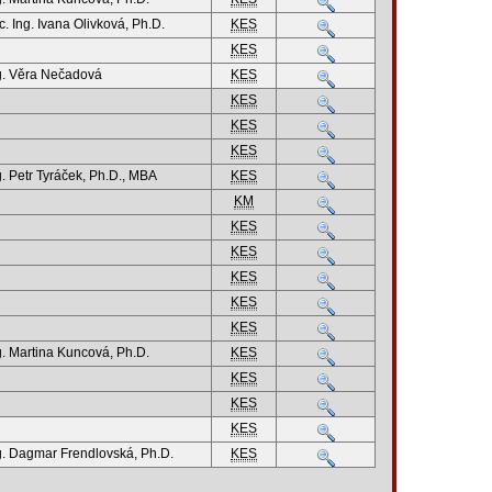
c. Ing. Ivana Olivková, Ph.D.
KES
KES
g. Věra Nečadová
KES
KES
KES
KES
g. Petr Tyráček, Ph.D., MBA
KES
KM
KES
KES
KES
KES
KES
g. Martina Kuncová, Ph.D.
KES
KES
KES
KES
g. Dagmar Frendlovská, Ph.D.
KES