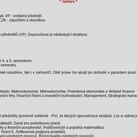
^ nahoru ^
zyk, VP - volitelný předmět
Z,ZK - zápočtem a zkouškou
ch předmětů (VP). Doporučena je následující struktura:
i 4. a 5. semestrem,
. semestru.
é republice, tak i v zahraničí. Obě praxe lze spojit po dohodě s garantem praxí
kladu: Makroekonomie, Mikroekonomie, Podniková ekonomika a Veřejné finance
nční trhy, Finanční řízení a investiční rozhodování, Management, Strategický man
i předměty (povinně volitelné - PV), ze kterých specializace sestává. Lze si vybrat j
 nákladů, Daně pro podnikovou praxi)
 a finanční poradenství, Pojišťovnictví a pojistná matematika)
řízení II., Softwarová podpora projektů)
ení výrobních procesů, Řízení kvality výrobních procesů)