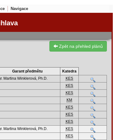
nce
Navigace
ihlava
Zpět na přehled plánů
Garant předmětu
Katedra
r. Martina Winklerová, Ph.D.
KES
KES
KES
KM
KES
KES
KES
r. Martina Winklerová, Ph.D.
KES
KES