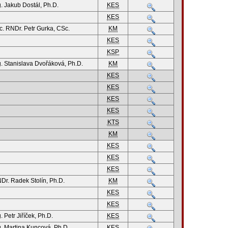
g. Jakub Dostál, Ph.D.
KES
KES
c. RNDr. Petr Gurka, CSc.
KM
KES
KSP
g. Stanislava Dvořáková, Ph.D.
KM
KES
KES
KES
KES
KTS
KM
KES
KES
KES
Dr. Radek Stolín, Ph.D.
KM
KES
KES
. Petr Jiříček, Ph.D.
KES
g. Martina Kuncová, Ph.D.
KES