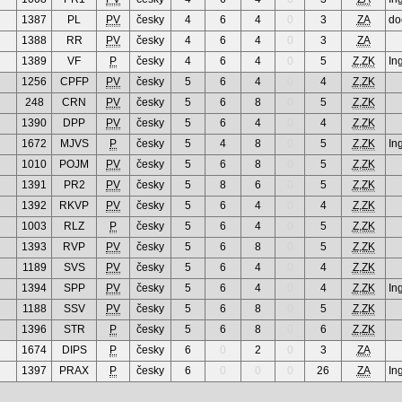
1387
PL
PV
česky
4
6
4
0
3
ZA
do
1388
RR
PV
česky
4
6
4
0
3
ZA
1389
VF
P
česky
4
6
4
0
5
Z,ZK
In
1256
CPFP
PV
česky
5
6
4
0
4
Z,ZK
248
CRN
PV
česky
5
6
8
0
5
Z,ZK
1390
DPP
PV
česky
5
6
4
0
4
Z,ZK
1672
MJVS
P
česky
5
4
8
0
5
Z,ZK
In
1010
POJM
PV
česky
5
6
8
0
5
Z,ZK
1391
PR2
PV
česky
5
8
6
0
5
Z,ZK
1392
RKVP
PV
česky
5
6
4
0
4
Z,ZK
1003
RLZ
P
česky
5
6
4
0
5
Z,ZK
1393
RVP
PV
česky
5
6
8
0
5
Z,ZK
1189
SVS
PV
česky
5
6
4
0
4
Z,ZK
1394
SPP
PV
česky
5
6
4
0
4
Z,ZK
In
1188
SSV
PV
česky
5
6
8
0
5
Z,ZK
1396
STR
P
česky
5
6
8
0
6
Z,ZK
1674
DIPS
P
česky
6
0
2
0
3
ZA
1397
PRAX
P
česky
6
0
0
0
26
ZA
In