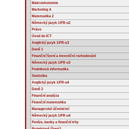
Makroekonomie
Marketing A
Matematika 2
Německý jazyk 1/FR-u2
Právo
Úvod do ICT
Anglický jazyk 1/FR-u3
Daně 1
Finanční řízení a investiční rozhodování
Německý jazyk 1/FR-u3
Podniková informatika
Statistika
Anglický jazyk 1/FR-u4
Daně 2
Finanční analýza
Finanční matematika
Managerské účetnictví
Německý jazyk 1/FR-u4
Peníze, banky a finanční trhy
Projektové řízení I