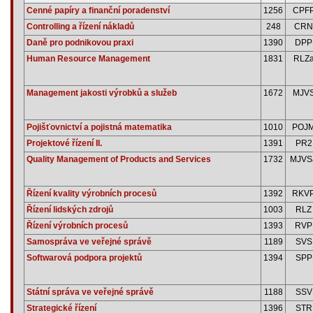
Cenné papíry a finanční poradenství
1256
CPF
Controlling a řízení nákladů
248
CRN
Daně pro podnikovou praxi
1390
DPP
Human Resource Management
1831
RLZ
Management jakosti výrobků a služeb
1672
MJV
Pojišťovnictví a pojistná matematika
1010
POJ
Projektové řízení II.
1391
PR2
Quality Management of Products and Services
1732
MJVS
Řízení kvality výrobních procesů
1392
RKV
Řízení lidských zdrojů
1003
RLZ
Řízení výrobních procesů
1393
RVP
Samospráva ve veřejné správě
1189
SVS
Softwarová podpora projektů
1394
SPP
Státní správa ve veřejné správě
1188
SSV
Strategické řízení
1396
STR