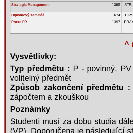
Strategic Management
1395
STR
Diplomový seminář
1674
DIP
Praxe FŘ
1397
PRA
^ 
Vysvětlivky:
Typ předmětu :
P - povinný, PV -
volitelný předmět
Způsob zakončení předmětu :
zápočtem a zkouškou
Poznámky
Studenti musí za dobu studia dále
(VP). Doporučena je následující st