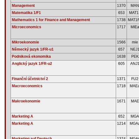
Management
1370
MAN
Matematika 1/F1
653
MAT1
Mathematics 1 for Finance and Management
1738
MAT1
Microeconomics
1717
MIE
Mikroekonomie
1566
mie
Německý jazyk 1/FR-u1
657
NEJ
Podniková ekonomika
1638
PEK
Anglický jazyk 1/FR-u2
605
ANJ
Finanční účetnictví 2
1371
FU2
Macroeconomics
1718
MAE
Makroekonomie
1671
MAE
Marketing A
652
MGA
Marketing A
1214
MGA
Marketing auf Deutsch
1374
MGA