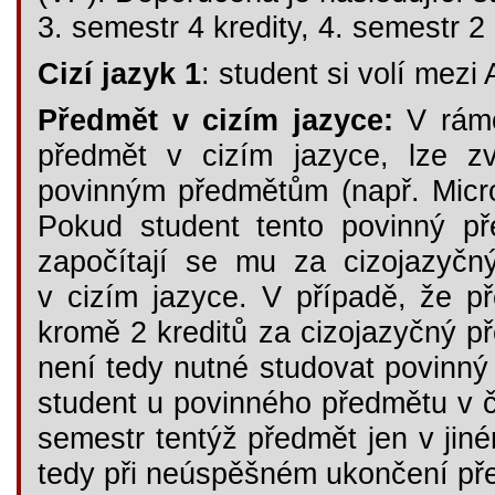
3. semestr 4 kredity, 4. semestr 2 
Cizí jazyk 1
: student si volí mez
Předmět v cizím jazyce:
V rámc
předmět v cizím jazyce, lze zv
povinným předmětům (např. Micr
Pokud student tento povinný př
započítají se mu za cizojazyč
v cizím jazyce. V případě, že př
kromě 2 kreditů za cizojazyčný p
není tedy nutné studovat povinný
student u povinného předmětu v č
semestr tentýž předmět jen v jin
tedy při neúspěšném ukončení pře