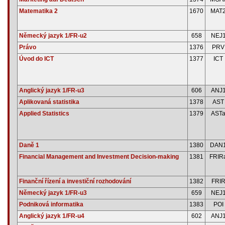
Matematika 2
1670
MAT
Německý jazyk 1/FR-u2
658
NEJ
Právo
1376
PRV
Úvod do ICT
1377
ICT
Anglický jazyk 1/FR-u3
606
ANJ
Aplikovaná statistika
1378
AST
Applied Statistics
1379
AST
Daně 1
1380
DAN
Financial Management and Investment Decision-making
1381
FRIR
Finanční řízení a investiční rozhodování
1382
FRI
Německý jazyk 1/FR-u3
659
NEJ
Podniková informatika
1383
POI
Anglický jazyk 1/FR-u4
602
ANJ