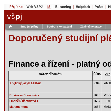
Přejít na:
Web VŠPJ
IS
E-learning
Helpdesk
Pošta
H
Studijní plány
Soubory ke stažení
Závěrečné práce
Doporučený studijní pl
Finance a řízení - platný 
Název předmětu
Číslo
Zkr.
Anglický jazyk 1/FR-u1
604
ANJ
Business Economics
1685
PEK
Finanční účetnictví 1
1637
FU1
Management
1688
MAN