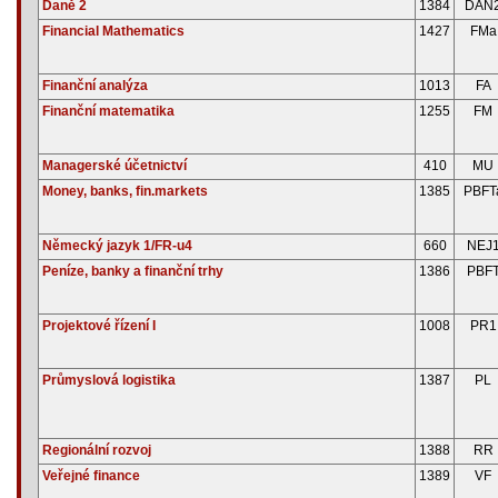
Daně 2
1384
DAN
Financial Mathematics
1427
FMa
Finanční analýza
1013
FA
Finanční matematika
1255
FM
Managerské účetnictví
410
MU
Money, banks, fin.markets
1385
PBFT
Německý jazyk 1/FR-u4
660
NEJ
Peníze, banky a finanční trhy
1386
PBF
Projektové řízení I
1008
PR1
Průmyslová logistika
1387
PL
Regionální rozvoj
1388
RR
Veřejné finance
1389
VF