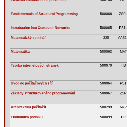
Fundamentals of Structural Programming
500068
ZSP
Introduction into Computer Networks
500065
PS1
Matematický seminář
335
MAS1
Matematika
500063
MAT
Tvorba internetových stránek
500070
TIS
Úvod do počítačových sítí
500064
PS1
Základy strukturovaného programování
500067
ZSP
Architektura počítačů
500299
ARP
Ekonomika podniku
500099
EP