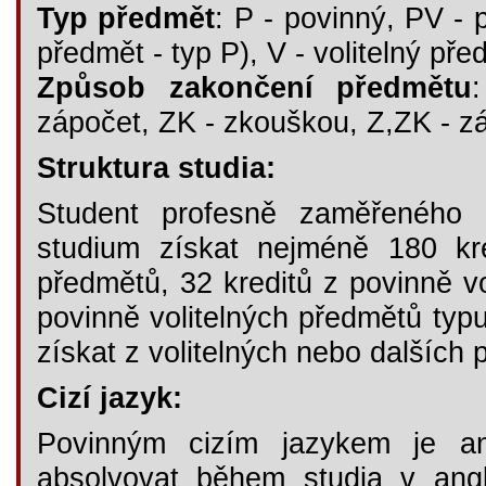
Typ předmět
: P - povinný, PV - p
předmět - typ P), V - volitelný pře
Způsob zakončení předmětu
zápočet, ZK - zkouškou, Z,ZK - 
Struktura studia:
Student profesně zaměřeného 
studium získat nejméně 180 kr
předmětů, 32 kreditů z povinně vo
povinně volitelných předmětů typu
získat z volitelných nebo dalších 
Cizí jazyk:
Povinným cizím jazykem je ang
absolvovat během studia v angl