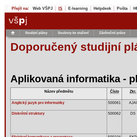
Přejít na:
Web VŠPJ
IS
E-learning
Helpdesk
Pošta
H
Studijní plány
Soubory ke stažení
Závěrečné práce
Doporučený studijní pl
Aplikovaná informatika - p
Název předmětu
Číslo
Zkr.
Anglický jazyk pro informatiky
500061
AJAI
Diskrétní struktury
500062
DS
Efektivní komunikace a prezentace
500104
EKP