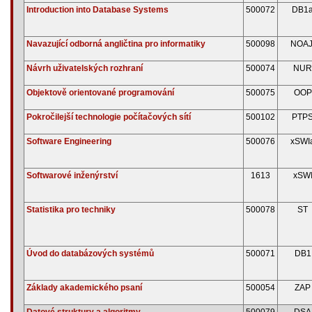
Introduction into Database Systems
500072
DB1
Navazující odborná angličtina pro informatiky
500098
NOAJ
Návrh uživatelských rozhraní
500074
NUR
Objektově orientované programování
500075
OOP
Pokročilejší technologie počítačových sítí
500102
PTP
Software Engineering
500076
xSWI
Softwarové inženýrství
1613
xSW
Statistika pro techniky
500078
ST
Úvod do databázových systémů
500071
DB1
Základy akademického psaní
500054
ZAP
Datové struktury a algoritmy
500079
DSA