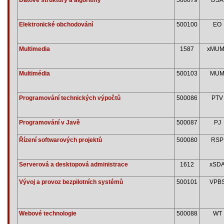
Elektronické obchodování
500100
EO
Multimedia
1587
xMUM
Multimédia
500103
MU
Programování technických výpočtů
500086
PTV
Programování v Javě
500087
PJ
Řízení softwarových projektů
500080
RSP
Serverová a desktopová administrace
1612
xSD
Vývoj a provoz bezpilotních systémů
500101
VPB
Webové technologie
500088
WT