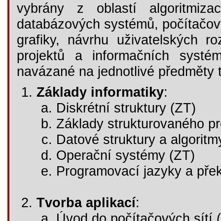
vybrány z oblastí algoritmiza
databázových systémů, počítačový
grafiky, návrhu uživatelských ro
projektů a informačních systé
navázané na jednotlivé předměty t
Základy informatiky
:
Diskrétní struktury (ZT)
Základy strukturovaného p
Datové struktury a algoritm
Operační systémy (ZT)
Programovací jazyky a pře
Tvorba aplikací
:
Úvod do počítačových sítí 