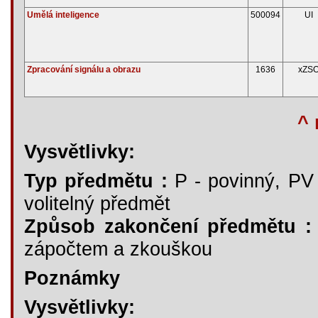
Umělá inteligence
500094
UI
Zpracování signálu a obrazu
1636
xZS
^ 
Vysvětlivky:
Typ předmětu :
P - povinný, PV -
volitelný předmět
Způsob zakončení předmětu :
zápočtem a zkouškou
Poznámky
Vysvětlivky: