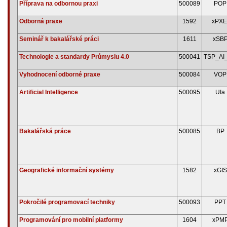
Příprava na odbornou praxi
500089
POP
Odborná praxe
1592
xPXE
Seminář k bakalářské práci
1611
xSB
Technologie a standardy Průmyslu 4.0
500041
TSP_AI
Vyhodnocení odborné praxe
500084
VOP
Artificial Intelligence
500095
UIa
Bakalářská práce
500085
BP
Geografické informační systémy
1582
xGIS
Pokročilé programovací techniky
500093
PPT
Programování pro mobilní platformy
1604
xPM