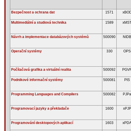
Bezpečnost a ochrana dat
1571
xBO
Multimediální a studiová technika
1589
xMS
Návrh a implementace databázových systémů
500090
NID
Operační systémy
330
OPS
Počítačová grafika a virtuální realita
500092
PGV
Podnikové informační systémy
500081
PIS
Programming Languages and Compilers
500082
PJP
Programovací jazyky a překladače
1600
xPJ
Programování desktopových aplikací
1603
xPD