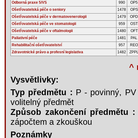
Odborná praxe 5/VS
990
OP5
Ošetřovatelská péče o seniory
1478
OPS
Ošetřovatelská péče v dermatovenerologii
1479
OPD
Ošetřovatelská péče ve stomatologii
959
OST
Ošetřovatelská péče v oftalmologii
1480
OFT
Paliativní péče
1481
PAL
Rehabilitační ošetřovatelství
957
REO
Zdravotnické právo a profesní legislativa
1482
ZPP
^ 
Vysvětlivky:
Typ předmětu :
P - povinný, PV -
volitelný předmět
Způsob zakončení předmětu :
zápočtem a zkouškou
Poznámky