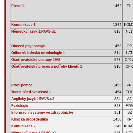
Filosofie
1452
FIL
Komunikace 1
1244
KOM
Německý jazyk 1/PAVS-u1
818
NJ1
Obecná psychologie
1453
OP
Odborná latinská terminologie 1
814
LAT
Ošetřovatelské postupy 1/VS
977
OP1
Ošetřovatelský proces a potřeby klientů 1
810
OPK
První pomoc
1455
PP
Teorie ošetřovatelství 1
1454
TO1
Anglický jazyk 1/PAVS-u2
834
AJ
Fyziologie
823
FYG
Informační systémy ve zdravotnictví
951
ISZ
Klinická propedeutika
1456
KP
Komunikace 2
1245
KOM
Německý jazyk 1/PAVS-u2
835
NEJ