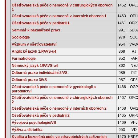
Ošetřovatelská péče o nemocné v chirurgických oborech
1462
OPC
1
Ošetřovatelská péče o nemocné v interních oborech 1
1463
OPI
Ošetřovatelská péče v pediatrii 1
1461
OPP
Seminář k bakalářské práci
991
SEB
Sociologie
970
SOC
Výzkum v ošetřovatelství
954
VVO
Anglický jazyk 1/PAVS-u4
868
AJ
Farmakologie
952
FAR
Německý jazyk 1/PAVS-u4
862
NEJ
Odborná praxe individuální 2/VS
989
PI2
Odborná praxe 3/VS
987
OP3
Ošetřovatelská péče o nemocné v gynekologii a
1466
OGP
porodnictví
Ošetřovatelská péče o nemocné v chirurgických oborech
1467
OPC
2
Ošetřovatelská péče o nemocné v interních oborech 2
1468
OPI
Ošetřovatelská péče v pediatrii 2
1465
OPP
Vývojová psychologie/VS
1469
VPv
Výživa a dietetika
953
VD
Kvalita a bezpečná péče ve zdravotnických zařízeních
1470
KBPZ