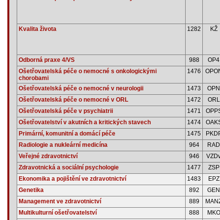
Kvalita života
1282
KŽ
Odborná praxe 4/VS
988
OP4
Ošetřovatelská péče o nemocné s onkologickými
1476
OPO
chorobami
Ošetřovatelská péče o nemocné v neurologii
1473
OPN
Ošetřovatelská péče o nemocné v ORL
1472
ORL
Ošetřovatelská péče v psychiatrii
1471
OPP
Ošetřovatelství v akutních a kritických stavech
1474
OAK
Primární, komunitní a domácí péče
1475
PKD
Radiologie a nukleární medicína
964
RAD
Veřejné zdravotnictví
946
VZD
Zdravotnická a sociální psychologie
1477
ZSP
Ekonomika a pojištění ve zdravotnictví
1483
EPZ
Genetika
892
GEN
Management ve zdravotnictví
889
MAN
Multikulturní ošetřovatelství
888
MK