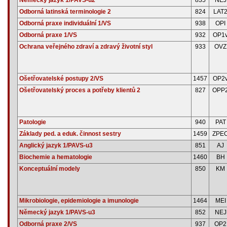
Odborná latinská terminologie 2
824
LAT
Odborná praxe individuální 1/VS
938
OPI
Odborná praxe 1/VS
932
OP1
Ochrana veřejného zdraví a zdravý životní styl
933
OVZ
Ošetřovatelské postupy 2/VS
1457
OP2
Ošetřovatelský proces a potřeby klientů 2
827
OPP
Patologie
940
PAT
Základy ped. a eduk. činnost sestry
1459
ZPE
Anglický jazyk 1/PAVS-u3
851
AJ
Biochemie a hematologie
1460
BH
Konceptuální modely
850
KM
Mikrobiologie, epidemiologie a imunologie
1464
MEI
Německý jazyk 1/PAVS-u3
852
NEJ
Odborná praxe 2/VS
937
OP2