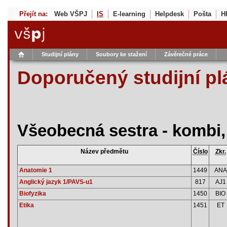
Přejít na:
Web VŠPJ
IS
E-learning
Helpdesk
Pošta
H
Studijní plány
Soubory ke stažení
Závěrečné práce
Doporučený studijní pl
Všeobecná sestra - kombi,
Název předmětu
Číslo
Zkr.
Anatomie 1
1449
ANA
Anglický jazyk 1/PAVS-u1
817
AJ1
Biofyzika
1450
BIO
Etika
1451
ET