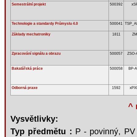
Semestrální projekt
500392
xS
Technologie a standardy Průmyslu 4.0
500041
TSP_A
Základy mechatroniky
1811
Z
Zpracování signálu a obrazu
500057
ZSO-
Bakalářská práce
500058
BP-A
Odborná praxe
1592
xPX
^ 
Vysvětlivky:
Typ předmětu :
P - povinný, PV -