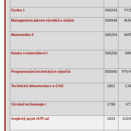
Fyzika 1
500243
FYZ
Management jakosti výrobků a služeb
500048
MJ
Matematika 0
500254
MA
Nauka o materiálech I
500250
NM
Programování technických výpočtů
500040
PTV-
Technická dokumentace a CAD
1801
CA
Výrobní technologie I
1799
VT
Anglický jazyk /ATP-u2
1824
AJ2A