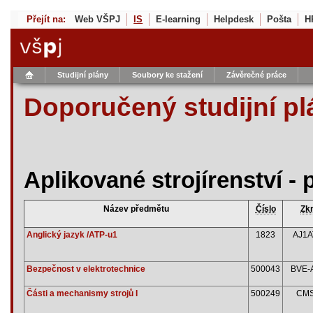
Přejít na:
Web VŠPJ
IS
E-learning
Helpdesk
Pošta
H
Studijní plány
Soubory ke stažení
Závěrečné práce
Doporučený studijní pl
Aplikované strojírenství -
Název předmětu
Číslo
Zkr
Anglický jazyk /ATP-u1
1823
AJ1A
Bezpečnost v elektrotechnice
500043
BVE-
Části a mechanismy strojů I
500249
CM