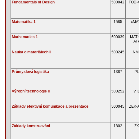
Fundamentals of Design
500042
FOD-
Matematika 1
1585
xMA
Mathematics 1
500039
MATH
AT
Nauka o materiálech II
500245
NMI
Průmyslová logistika
1387
PL
Výrobní technologie II
500252
VT
Základy efektivní komunikace a prezentace
500045
ZEK-
Základy konstruování
1802
ZK