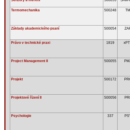
Termomechanika
500248
T
Základy akademického psaní
500054
ZA
Právo v technické praxi
1819
xPT
Project Management II
500055
PM
Projekt
500172
PR
Projektové řízení II
500056
PRI
Psychologie
337
PS