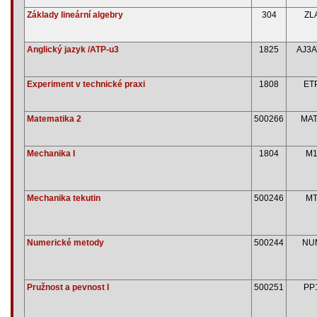
Základy lineární algebry
304
ZL
Anglický jazyk /ATP-u3
1825
AJ3A
Experiment v technické praxi
1808
ET
Matematika 2
500266
MA
Mechanika I
1804
M
Mechanika tekutin
500246
M
Numerické metody
500244
NU
Pružnost a pevnost I
500251
PP