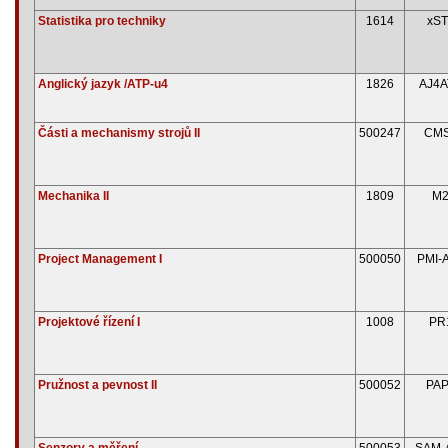
Statistika pro techniky
1614
xST
Anglický jazyk /ATP-u4
1826
AJ4A
Části a mechanismy strojů II
500247
CMS
Mechanika II
1809
M
Project Management I
500050
PMI-
Projektové řízení I
1008
PR
Pružnost a pevnost II
500052
PAP
Senzory a měření
500053
SAM-