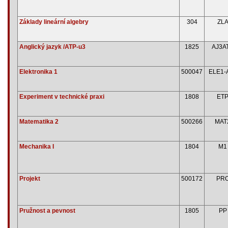
Základy lineární algebry
304
ZL
Anglický jazyk /ATP-u3
1825
AJ3A
Elektronika 1
500047
ELE1-
Experiment v technické praxi
1808
ET
Matematika 2
500266
MAT
Mechanika I
1804
M1
Projekt
500172
PR
Pružnost a pevnost
1805
PP