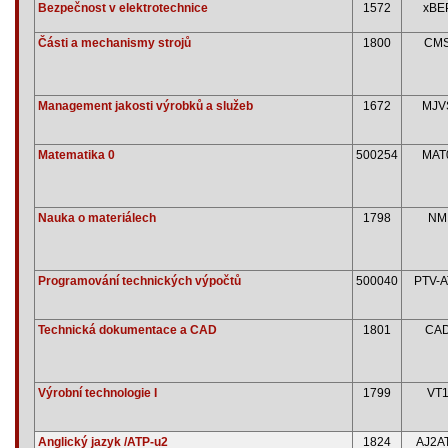
Bezpečnost v elektrotechnice
1572
xBE
Části a mechanismy strojů
1800
CM
Management jakosti výrobků a služeb
1672
MJV
Matematika 0
500254
MAT
Nauka o materiálech
1798
NM
Programování technických výpočtů
500040
PTV-A
Technická dokumentace a CAD
1801
CA
Výrobní technologie I
1799
VT
Anglický jazyk /ATP-u2
1824
AJ2A