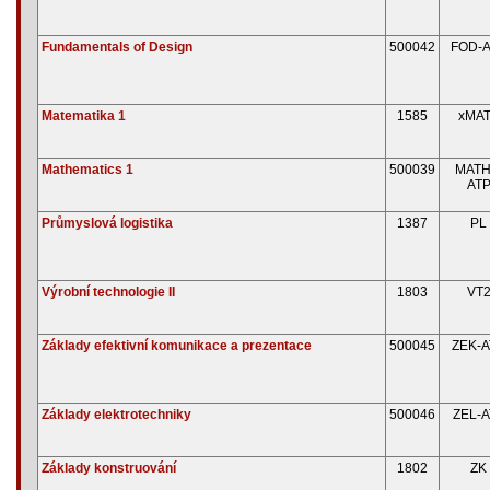
Fundamentals of Design
500042
FOD-
Matematika 1
1585
xMA
Mathematics 1
500039
MATH
AT
Průmyslová logistika
1387
PL
Výrobní technologie II
1803
VT
Základy efektivní komunikace a prezentace
500045
ZEK-A
Základy elektrotechniky
500046
ZEL-A
Základy konstruování
1802
ZK