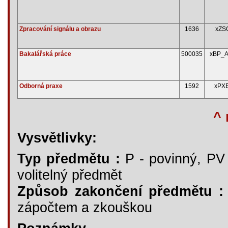
Zpracování signálu a obrazu
1636
xZS
Bakalářská práce
500035
xBP_
Odborná praxe
1592
xPXE
^ 
Vysvětlivky:
Typ předmětu :
P - povinný, PV -
volitelný předmět
Způsob zakončení předmětu :
zápočtem a zkouškou