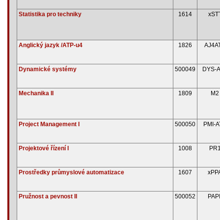
Statistika pro techniky
1614
xST
Anglický jazyk /ATP-u4
1826
AJ4A
Dynamické systémy
500049
DYS-
Mechanika II
1809
M2
Project Management I
500050
PMI-A
Projektové řízení I
1008
PR
Prostředky průmyslové automatizace
1607
xPP
Pružnost a pevnost II
500052
PAPI