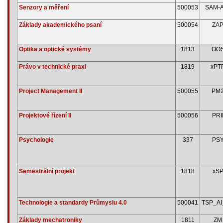
Senzory a měření
500053
SAM-
Základy akademického psaní
500054
ZA
Optika a optické systémy
1813
OO
Právo v technické praxi
1819
xPT
Project Management II
500055
PM
Projektové řízení II
500056
PRI
Psychologie
337
PS
Semestrální projekt
1818
xS
Technologie a standardy Průmyslu 4.0
500041
TSP_A
Základy mechatroniky
1811
ZM