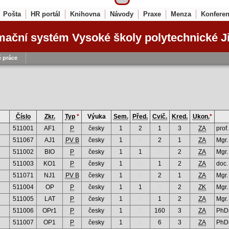
Pošta
HR portál
Knihovna
Návody
Praxe
Menza
Konfere
mační systém Vysoké školy polytechnické J
 práce
Číslo
Zkr.
Typ
*
Výuka
Sem.
Před.
Cvič.
Kred.
Ukon.
*
511001
AF1
P
česky
1
2
1
3
ZA
prof
511067
AJ1
PV B
česky
1
0
2
1
ZA
Mgr.
511002
BIO
P
česky
1
1
0
2
ZA
Mgr.
511003
KO1
P
česky
1
0
1
2
ZA
doc.
511071
NJ1
PV B
česky
1
0
2
1
ZA
Mgr.
511004
OP
P
česky
1
1
0
2
ZK
Mgr.
511005
LAT
P
česky
1
0
1
2
ZA
Mgr.
511006
OPr1
P
česky
1
0
160
3
ZA
PhDr
511007
OP1
P
česky
1
0
6
3
ZA
PhDr