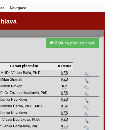
nce
Navigace
ihlava
Zpět na přehled plánů
Garant předmětu
Katedra
. MUDr. Václav Báča, Ph.D.
KZS
 Milan Straňák
KZS
 Martin Prokop
KM
 PhDr. Zuzana Hudáková, PhD.
KZS
 Lenka Nevrklová
KZS
 Martina Černá, Ph.D., MBA
KSP
 Lenka Nevrklová
KZS
. Vlasta Dvořáková, PhD.
KZS
. Lenka Görnerová, PhD.
KZS