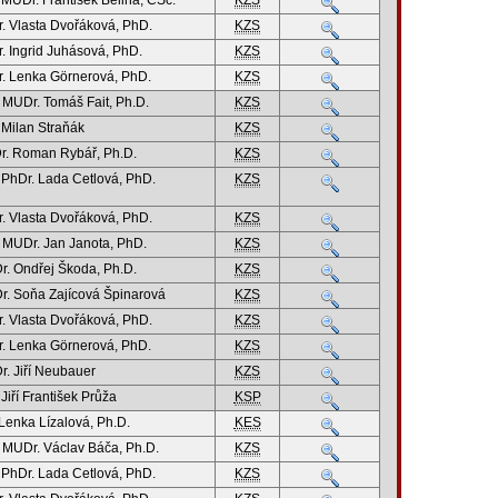
 MUDr. František Bělina, CSc.
KZS
. Vlasta Dvořáková, PhD.
KZS
. Ingrid Juhásová, PhD.
KZS
. Lenka Görnerová, PhD.
KZS
. MUDr. Tomáš Fait, Ph.D.
KZS
 Milan Straňák
KZS
. Roman Rybář, Ph.D.
KZS
 PhDr. Lada Cetlová, PhD.
KZS
. Vlasta Dvořáková, PhD.
KZS
. MUDr. Jan Janota, PhD.
KZS
. Ondřej Škoda, Ph.D.
KZS
. Soňa Zajícová Špinarová
KZS
. Vlasta Dvořáková, PhD.
KZS
. Lenka Görnerová, PhD.
KZS
. Jiří Neubauer
KZS
 Jiří František Průža
KSP
 Lenka Lízalová, Ph.D.
KES
. MUDr. Václav Báča, Ph.D.
KZS
 PhDr. Lada Cetlová, PhD.
KZS