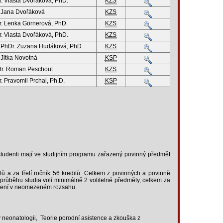
. Vlasta Dvořáková, PhD.
KZS
 Jana Dvořáková
KZS
. Lenka Görnerová, PhD.
KZS
. Vlasta Dvořáková, PhD.
KZS
 PhDr. Zuzana Hudáková, PhD.
KZS
 Jitka Novotná
KSP
r. Roman Peschout
KZS
. Pravomil Prchal, Ph.D.
KSP
i studenti mají ve studijním programu zařazený povinný předmět
tů a za třetí ročník 56 kreditů. Celkem z povinných a povinně
 průběhu studia volí minimálně 2 volitelné předměty, celkem za
vážení v neomezeném rozsahu.
 neonatologii, Teorie porodní asistence a zkouška z