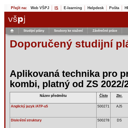
Přejít na:
Web VŠPJ
IS
E-learning
Helpdesk
Pošta
H
Studijní plány
Soubory ke stažení
Závěrečné práce
Doporučený studijní pl
Aplikovaná technika pro p
kombi, platný od ZS 2022/
Název předmětu
Číslo
Zkr.
Anglický jazyk /ATP-u5
500271
AJ5
Diskrétní struktury
500278
DS